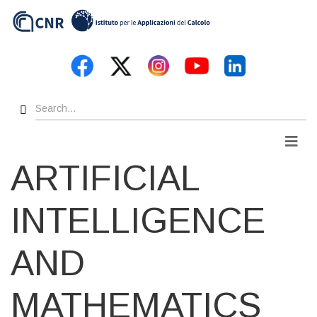
Skip
to
main
content
Search
Men
ARTIFICIAL
INTELLIGENCE
AND
MATHEMATICS