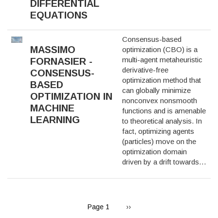
DIFFERENTIAL
EQUATIONS
Consensus-based
MASSIMO
optimization (CBO) is a
multi-agent metaheuristic
FORNASIER -
derivative-free
CONSENSUS-
optimization method that
BASED
can globally minimize
OPTIMIZATION IN
nonconvex nonsmooth
MACHINE
functions and is amenable
LEARNING
to theoretical analysis. In
fact, optimizing agents
(particles) move on the
optimization domain
driven by a drift towards…
PAGINATION
Next
Page 1
››
page