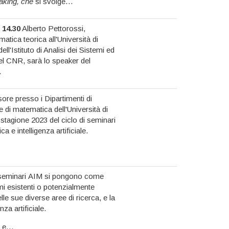
making, che
si svolge…
 14.30
Alberto Pettorossi,
tica teorica all'Università di
l'Istituto di Analisi dei Sistemi ed
el CNR, sarà lo speaker del
…
re presso i Dipartimenti di
a e di matematica dell'Università di
stagione 2023 del ciclo di seminari
a e intelligenza artificiale.
, i seminari AIM si pongono come
mi esistenti o potenzialmente
lle sue diverse aree di ricerca, e la
nza artificiale.
ni e…