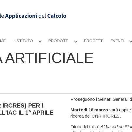
ME
L'ISTITUTO
PRODOTTI
PROGETTI
EVENTI
Apri
Apri
sottomenu
sottomenu
 ARTIFICIALE
Proseguono i Seinari Generali d
 IRCRES) PER I
Martedì 18 marzo
sarà ospite 
'IAC IL 1° APRILE
ricerca del CNR IRCRES.
Titolo del talk è
AI based on Stat