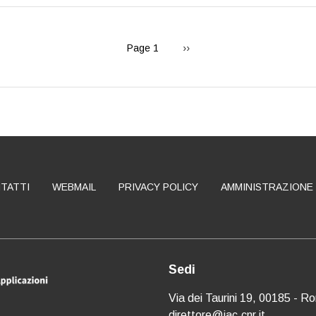
Next
Page 1
››
page
TATTI
WEBMAIL
PRIVACY POLICY
AMMINISTRAZIONE
Sedi
Via dei Taurini 19, 00185 - R
direttore@iac.cnr.it