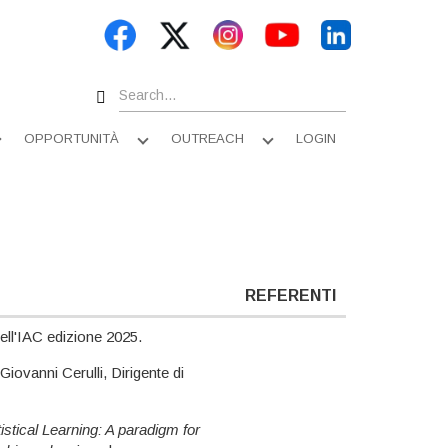
Search
OPPORTUNITÀ
OUTREACH
LOGIN
Apri
Apri
Apri
sottomenu
sottomenu
sottomenu
REFERENTI
ell'IAC edizione 2025.
Giovanni Cerulli, Dirigente di
istical Learning: A paradigm for