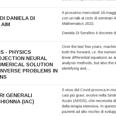
Il prossimo mercoledì 18 maggi
DI DANIELA DI
con un talk al
ciclo di seminari A
Mathematics 2022
.
 AIM
Daniela Di Serafino è docente 
Over the last few years, machin
 - PHYSICS
both the forward, i.e. the nume
linear differential equations as 
OJECTION NEURAL
analysis methods, but also the 
UMERICAL SOLUTION
identifying and…
INVERSE PROBLEMS IN
ONS
Il virus del Covid provoca in mol
ARI GENERALI
casi più gravi, evolve nella Sin
Acuto (ARDS), che necessita di 
HIONNA (IAC)
della terapia intensiva. In questo
pazienti ad alto rischio di svilu