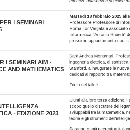
effective data-driven decision 
Martedì 18 febbraio 2025 alle
ER I SEMINARI
Professore Professore di Informa
Roma Tor Vergata e associato del
5
Informatica "Antonio Ruberti" d
prossimo appuntamento con i
Sarà Andrea Montanari, Professo
I SEMINARI AIM -
ingegneria elettrica, di statistic
Stanford, a inaugurare la nuova 
NCE AND MATHEMATICS
dedicati al rapporto tra matematic
Titolo del talk è
…
Giunti alla loro terza edizione
INTELLIGENZA
scopo quello discutere dei lega
sviluppabili tra la matematica, ne
ICA - EDIZIONE 2023
teoria e gli strumenti dell'intellige
Saranno ospiti ricercatori italia