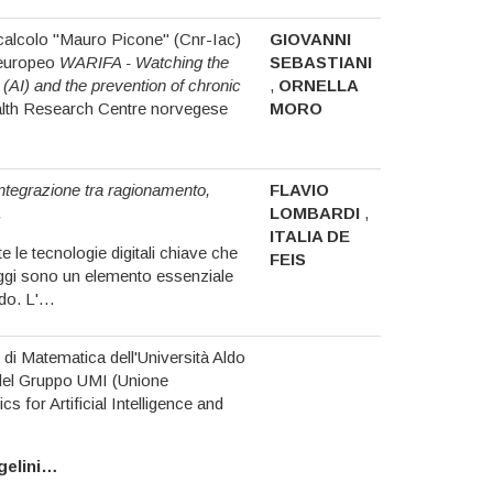
el calcolo "Mauro Picone" (Cnr-Iac)
GIOVANNI
o europeo
WARIFA - Watching the
SEBASTIANI
ce (AI) and the prevention of chronic
,
ORNELLA
ealth Research Centre norvegese
MORO
 Integrazione tra ragionamento,
FLAVIO
.
LOMBARDI
,
ITALIA DE
utte le tecnologie digitali chiave che
FEIS
oggi sono un elemento essenziale
ndo. L'…
 di Matematica dell'Università Aldo
 del Gruppo UMI (Unione
s for Artificial Intelligence and
gelini…