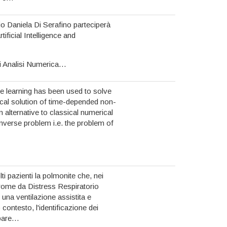
o Daniela Di Serafino parteciperà
rtificial Intelligence and
di Analisi Numerica…
e learning has been used to solve
rical solution of time-depended non-
an alternative to classical numerical
inverse problem i.e. the problem of
ti pazienti la polmonite che, nei
drome da Distress Respiratorio
una ventilazione assistita e
 contesto, l'identificazione dei
ppare…