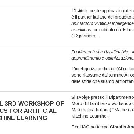
L'Istituto per le applicazioni d
è il partner italiano del progett
risk factors: Artificial Intelligen
conditions
, coordinato da''E-h
(12 partners…
Fondamenti di un'IA affidabile -
apprendimento e ottimizzazione
L'intelligenza artificiale (AI) e t
sono riassunte dal termine AI 
delle sfide che stiamo affronta
Si svolge presso il Dipartimento
AL 3RD WORKSHOP OF
Moro di Bari il terzo workshop
Matematica Italiana) "Mathematic
S FOR ARTIFICIAL
Machine Learning".
CHINE LEARNING
Per l'IAC partecipa
Claudia An