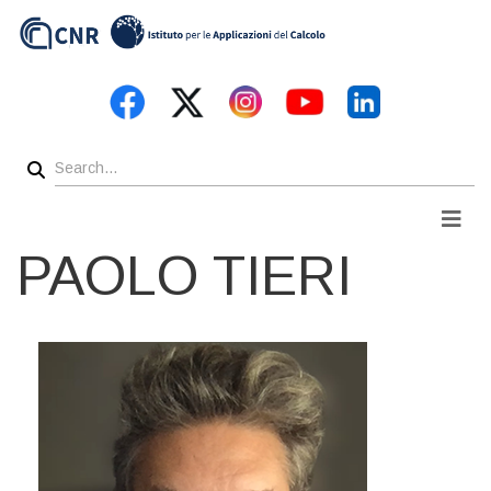
Skip
to
main
content
Search
Men
PAOLO TIERI