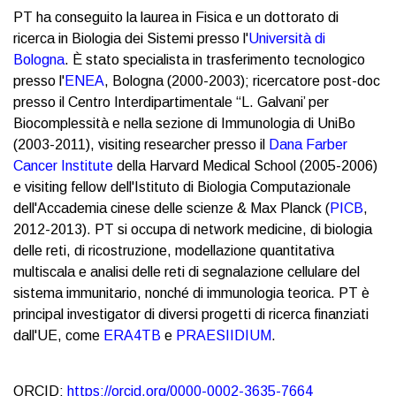
PT ha conseguito la laurea in Fisica e un dottorato di
ricerca in Biologia dei Sistemi presso l'
Università di
Bologna
. È stato specialista in trasferimento tecnologico
presso l'
ENEA
, Bologna (2000-2003); ricercatore post-doc
presso il Centro Interdipartimentale “L. Galvani’ per
Biocomplessità e nella sezione di Immunologia di UniBo
(2003-2011), visiting researcher presso il
Dana Farber
Cancer Institute
della Harvard Medical School (2005-2006)
e visiting fellow dell'Istituto di Biologia Computazionale
dell'Accademia cinese delle scienze & Max Planck (
PICB
,
2012-2013). PT si occupa di network medicine, di biologia
delle reti, di ricostruzione, modellazione quantitativa
multiscala e analisi delle reti di segnalazione cellulare del
sistema immunitario, nonché di immunologia teorica. PT è
principal investigator di diversi progetti di ricerca finanziati
dall'UE, come
ERA4TB
e
PRAESIIDIUM
.
ORCID:
https://orcid.org/0000-0002-3635-7664