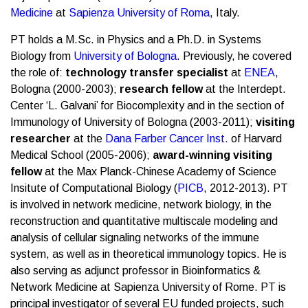
Medicine
at
Sapienza University of Roma
, Italy.
PT holds a M.Sc. in Physics and a Ph.D. in Systems
Biology from
University of Bologna
. Previously, he covered
the role of:
technology transfer specialist
at
ENEA
,
Bologna (2000-2003);
research fellow
at the Interdept.
Center ‘L. Galvani’ for Biocomplexity and in the section of
Immunology of University of Bologna (2003-2011);
visiting
researcher
at the
Dana Farber Cancer Inst.
of Harvard
Medical School (2005-2006);
award-winning visiting
fellow
at the Max Planck-Chinese Academy of Science
Insitute of Computational Biology (
PICB
, 2012-2013). PT
is involved in network medicine, network biology, in the
reconstruction and quantitative multiscale modeling and
analysis of cellular signaling networks of the immune
system, as well as in theoretical immunology topics. He is
also serving as adjunct professor in Bioinformatics &
Network Medicine at Sapienza University of Rome. PT is
principal investigator of several EU funded projects, such