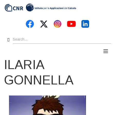
Skip
to
main
content
Search
Men
ILARIA
GONNELLA