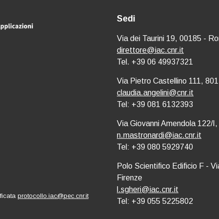
Sedi
Via dei Taurini 19, 00185 - R
direttore@iac.cnr.it
Tel. +39 06 49937321
Via Pietro Castellino 111, 801
claudia.angelini@cnr.it
Tel: +39 081 6132393
Via Giovanni Amendola 122/I,
n.mastronardi@iac.cnr.it
Tel: +39 080 5929740
Polo Scientifico Edificio F - 
Firenze
l.sgheri@iac.cnr.it
ificata
protocollo.iac@pec.cnr.it
Tel: +39 055 5225802