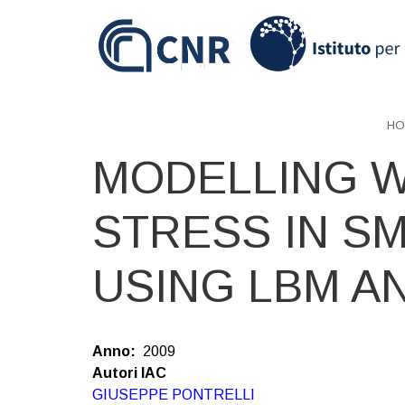
Skip
to
main
content
HO
MODELLING W
STRESS IN SM
USING LBM A
Anno
2009
Autori IAC
GIUSEPPE PONTRELLI