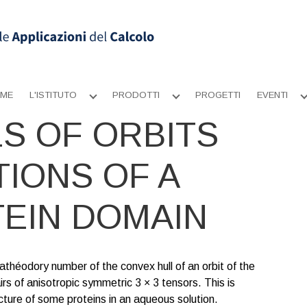
ME
L'ISTITUTO
PRODOTTI
PROGETTI
EVENTI
Apri
Apri
sottomenu
sottomenu
S OF ORBITS
TIONS OF A
EIN DOMAIN
athéodory number of the convex hull of an orbit of the
irs of anisotropic symmetric 3 × 3 tensors. This is
cture of some proteins in an aqueous solution.