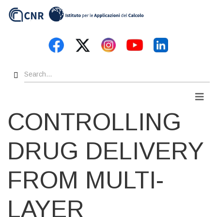
Skip
to
main
content
Search
Men
CONTROLLING
DRUG DELIVERY
FROM MULTI-
LAYER