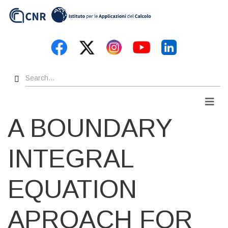
Skip
to
main
content
Search
Men
A BOUNDARY
INTEGRAL
EQUATION
APROACH FOR